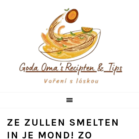
Skip
Skip
Skip
to
to
to
primary
main
primary
navigation
content
sidebar
ZE ZULLEN SMELTEN
IN JE MOND! ZO