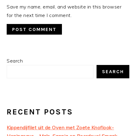
Save my name, email, and website in this browser
for the next time I comment.
PRIMARY
Search
SIDEBAR
SEARCH
RECENT POSTS
Kippendijfilet uit de Oven met Zoete Knoflook-
Honingsaus – Mals, Sappig en Boordevol Smaak