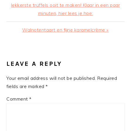
Post:
lekkerste truffels ooit te maken! Klaar in een paar
minuten, hier lees je hoe:
Next
Walnotentaart en fijne karamelcrème »
Post:
READER
INTERACTIONS
LEAVE A REPLY
Your email address will not be published.
Required
fields are marked
*
Comment
*