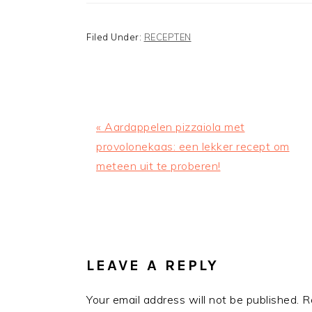
Filed Under:
RECEPTEN
Previous
« Aardappelen pizzaiola met
Post:
provolonekaas: een lekker recept om
meteen uit te proberen!
READER
INTERACTIONS
LEAVE A REPLY
Your email address will not be published.
R