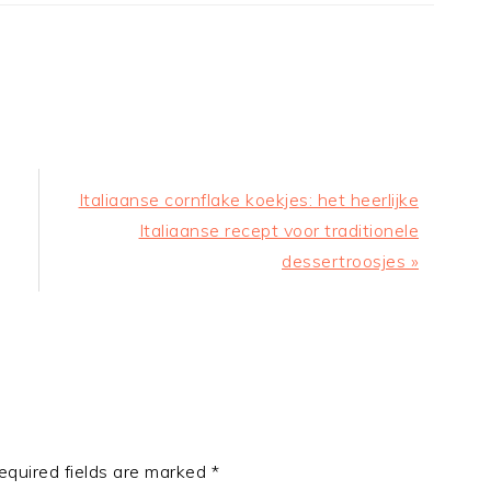
Next
Italiaanse cornflake koekjes: het heerlijke
Post:
Italiaanse recept voor traditionele
dessertroosjes »
equired fields are marked
*