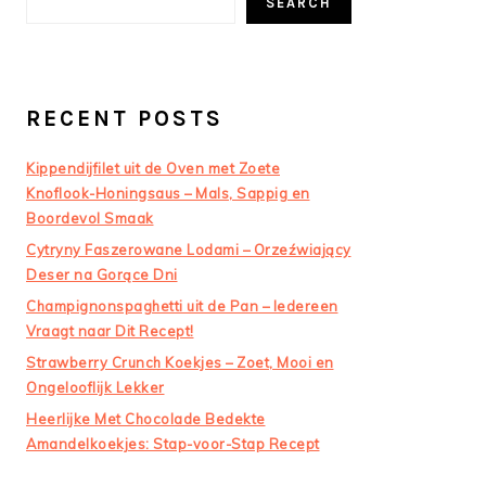
SEARCH
RECENT POSTS
Kippendijfilet uit de Oven met Zoete
Knoflook-Honingsaus – Mals, Sappig en
Boordevol Smaak
Cytryny Faszerowane Lodami – Orzeźwiający
Deser na Gorące Dni
Champignonspaghetti uit de Pan – Iedereen
Vraagt naar Dit Recept!
Strawberry Crunch Koekjes – Zoet, Mooi en
Ongelooflijk Lekker
Heerlijke Met Chocolade Bedekte
Amandelkoekjes: Stap-voor-Stap Recept