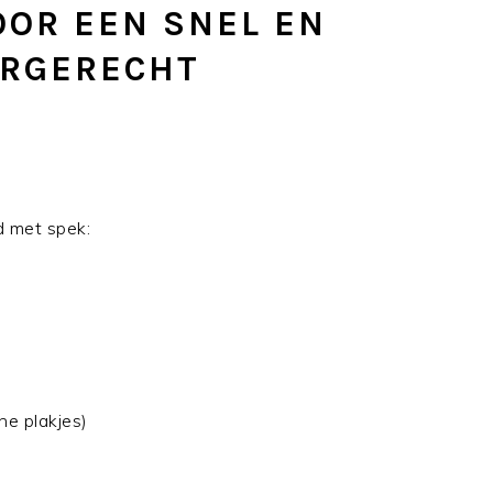
OOR EEN SNEL EN
ORGERECHT
d met spek:
ne plakjes)