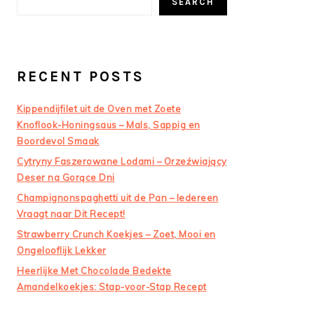
SEARCH
RECENT POSTS
Kippendijfilet uit de Oven met Zoete
Knoflook-Honingsaus – Mals, Sappig en
Boordevol Smaak
Cytryny Faszerowane Lodami – Orzeźwiający
Deser na Gorące Dni
Champignonspaghetti uit de Pan – Iedereen
Vraagt naar Dit Recept!
Strawberry Crunch Koekjes – Zoet, Mooi en
Ongelooflijk Lekker
Heerlijke Met Chocolade Bedekte
Amandelkoekjes: Stap-voor-Stap Recept