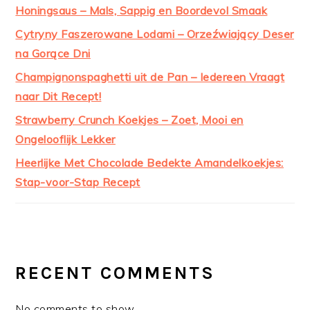
Honingsaus – Mals, Sappig en Boordevol Smaak
Cytryny Faszerowane Lodami – Orzeźwiający Deser
na Gorące Dni
Champignonspaghetti uit de Pan – Iedereen Vraagt
naar Dit Recept!
Strawberry Crunch Koekjes – Zoet, Mooi en
Ongelooflijk Lekker
Heerlijke Met Chocolade Bedekte Amandelkoekjes:
Stap-voor-Stap Recept
RECENT COMMENTS
No comments to show.