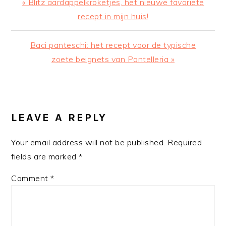
Previous
« Blitz aardappelkroketjes, het nieuwe favoriete
Post:
recept in mijn huis!
Next
Baci panteschi: het recept voor de typische
Post:
zoete beignets van Pantelleria »
READER
INTERACTIONS
LEAVE A REPLY
Your email address will not be published.
Required
fields are marked
*
Comment
*