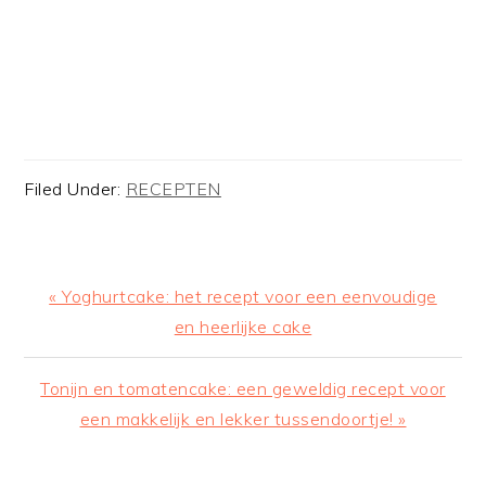
Filed Under:
RECEPTEN
Previous
« Yoghurtcake: het recept voor een eenvoudige
Post:
en heerlijke cake
Next
Tonijn en tomatencake: een geweldig recept voor
Post:
een makkelijk en lekker tussendoortje! »