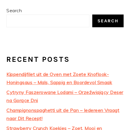
PRIMARY
Search
SIDEBAR
SEARCH
RECENT POSTS
Kippendijfilet uit de Oven met Zoete Knoflook-
Honingsaus – Mals, Sappig en Boordevol Smaak
Cytryny Faszerowane Lodami – Orzeźwiający Deser
na Gorące Dni
Champignonspaghetti uit de Pan – Iedereen Vraagt
naar Dit Recept!
Strawberry Crunch Koekjes – Zoet, Mooi en