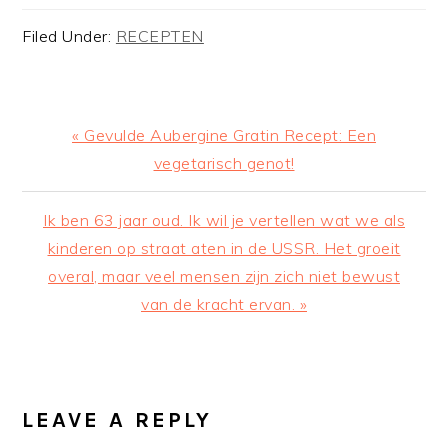
Filed Under:
RECEPTEN
Previous
« Gevulde Aubergine Gratin Recept: Een
Post:
vegetarisch genot!
Next
Ik ben 63 jaar oud. Ik wil je vertellen wat we als
Post:
kinderen op straat aten in de USSR. Het groeit
overal, maar veel mensen zijn zich niet bewust
van de kracht ervan. »
READER
INTERACTIONS
LEAVE A REPLY