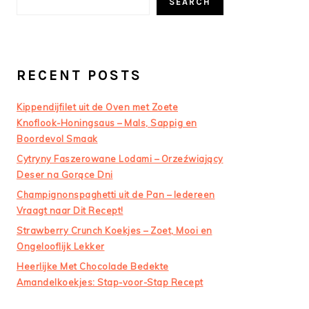
SEARCH
RECENT POSTS
Kippendijfilet uit de Oven met Zoete
Knoflook-Honingsaus – Mals, Sappig en
Boordevol Smaak
Cytryny Faszerowane Lodami – Orzeźwiający
Deser na Gorące Dni
Champignonspaghetti uit de Pan – Iedereen
Vraagt naar Dit Recept!
Strawberry Crunch Koekjes – Zoet, Mooi en
Ongelooflijk Lekker
Heerlijke Met Chocolade Bedekte
Amandelkoekjes: Stap-voor-Stap Recept