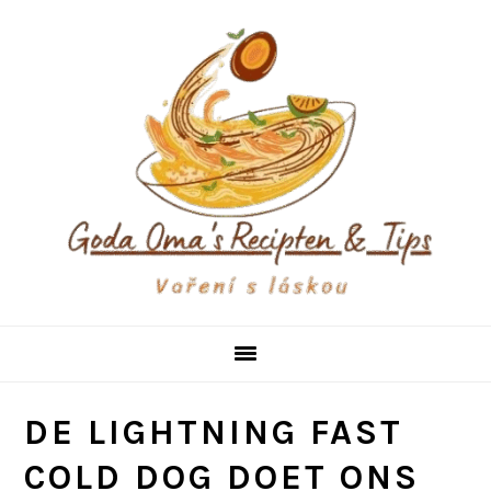
Skip
Skip
Skip
to
to
to
primary
main
primary
navigation
content
sidebar
DE LIGHTNING FAST
COLD DOG DOET ONS