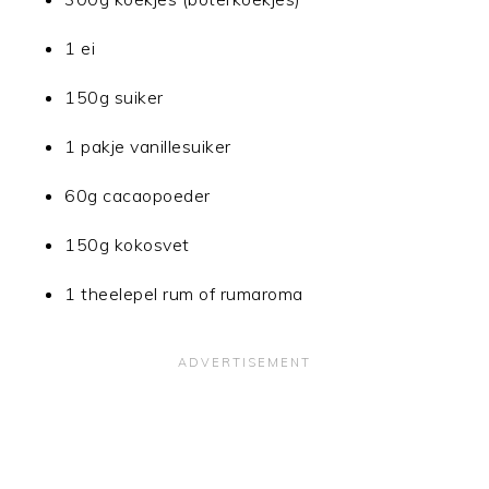
1 ei
150g suiker
1 pakje vanillesuiker
60g cacaopoeder
150g kokosvet
1 theelepel rum of rumaroma