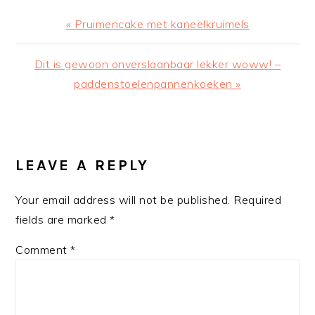
Previous
« Pruimencake met kaneelkruimels
Post:
Next
Dit is gewoon onverslaanbaar lekker woww! –
Post:
paddenstoelenpannenkoeken »
READER
INTERACTIONS
LEAVE A REPLY
Your email address will not be published.
Required
fields are marked
*
Comment
*