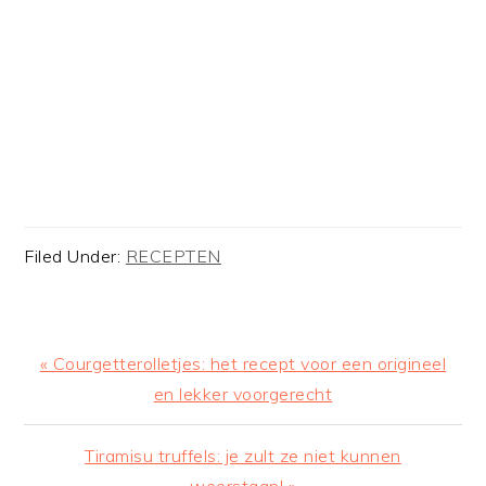
Filed Under:
RECEPTEN
Previous
« Courgetterolletjes: het recept voor een origineel
Post:
en lekker voorgerecht
Next
Tiramisu truffels: je zult ze niet kunnen
Post:
weerstaan! »