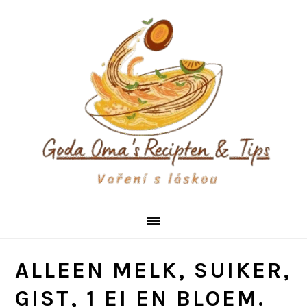
Skip
Skip
Skip
to
to
to
primary
main
primary
navigation
content
sidebar
ALLEEN MELK, SUIKER,
GIST, 1 EI EN BLOEM.