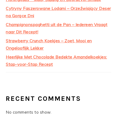
Cytryny Faszerowane Lodami – Orzeźwiający Deser
na Gorące Dni
Champignonspaghetti uit de Pan – Iedereen Vraagt
naar Dit Recept!
Strawberry Crunch Koekjes – Zoet, Mooi en
Ongelooflijk Lekker
Heerlijke Met Chocolade Bedekte Amandelkoekjes:
Stap-voor-Stap Recept
RECENT COMMENTS
No comments to show.