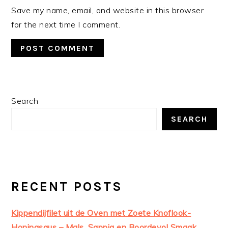
Save my name, email, and website in this browser
for the next time I comment.
PRIMARY
Search
SIDEBAR
SEARCH
RECENT POSTS
Kippendijfilet uit de Oven met Zoete Knoflook-
Honingsaus – Mals, Sappig en Boordevol Smaak