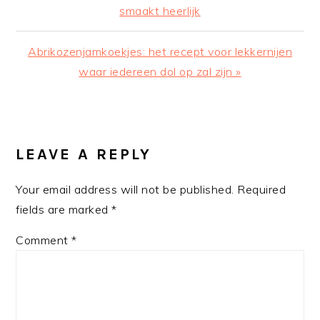
Post:
smaakt heerlijk
Next
Abrikozenjamkoekjes: het recept voor lekkernijen
Post:
waar iedereen dol op zal zijn »
READER
INTERACTIONS
LEAVE A REPLY
Your email address will not be published.
Required
fields are marked
*
Comment
*