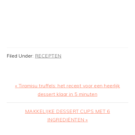
Filed Under:
RECEPTEN
Previous
« Tiramisu truffels: het recept voor een heerlijk
Post:
dessert klaar in 5 minuten
Next
MAKKELIJKE DESSERT CUPS MET 6
Post:
INGREDIËNTEN »