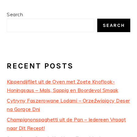
PRIMARY
Search
SIDEBAR
SEARCH
RECENT POSTS
Kippendijfilet uit de Oven met Zoete Knoflook-
Honingsaus – Mals, Sappig en Boordevol Smaak
Cytryny Faszerowane Lodami – Orzeźwiający Deser
na Gorące Dni
Champignonspaghetti uit de Pan – Iedereen Vraagt
naar Dit Recept!