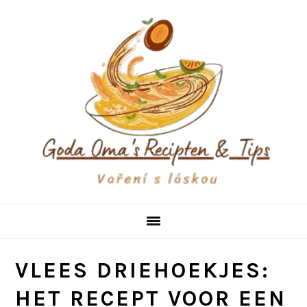
Skip
Skip
Skip
to
to
to
primary
main
primary
navigation
content
sidebar
VLEES DRIEHOEKJES:
HET RECEPT VOOR EEN