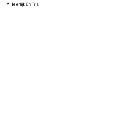
#HeerlijkEnFris