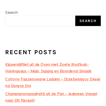
PRIMARY
Search
SIDEBAR
SEARCH
RECENT POSTS
Kippendijfilet uit de Oven met Zoete Knoflook-
Honingsaus – Mals, Sappig en Boordevol Smaak
Cytryny Faszerowane Lodami – Orzeźwiający Deser
na Gorące Dni
Champignonspaghetti uit de Pan – Iedereen Vraagt
naar Dit Recept!