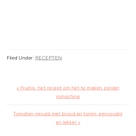
Filed Under:
RECEPTEN
Previous
« Fruitijs: het recept om het te maken zonder
Post:
ijsmachine
Next
Tomaten gevuld met brood en tonijn: eenvoudig
Post:
en lekker »