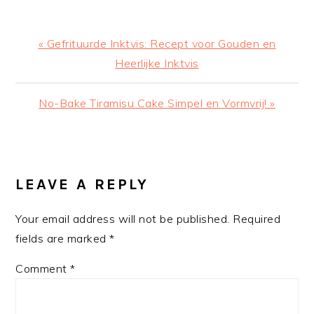
Previous
« Gefrituurde Inktvis: Recept voor Gouden en
Post:
Heerlijke Inktvis
Next
No-Bake Tiramisu Cake Simpel en Vormvrij! »
Post:
READER
INTERACTIONS
LEAVE A REPLY
Your email address will not be published.
Required
fields are marked
*
Comment
*