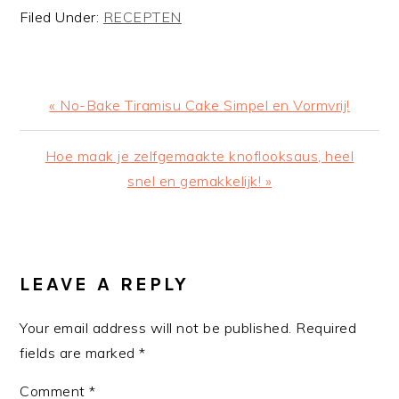
Filed Under:
RECEPTEN
Previous
« No-Bake Tiramisu Cake Simpel en Vormvrij!
Post:
Next
Hoe maak je zelfgemaakte knoflooksaus, heel
Post:
snel en gemakkelijk! »
READER
INTERACTIONS
LEAVE A REPLY
Your email address will not be published.
Required
fields are marked
*
Comment
*