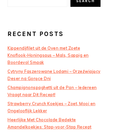
SEARCH
RECENT POSTS
Kippendijfilet uit de Oven met Zoete
Knoflook-Honingsaus – Mals, Sappig en
Boordevol Smaak
Cytryny Faszerowane Lodami – Orzeźwiający
Deser na Gorące Dni
Champignonspaghetti uit de Pan – Iedereen
Vraagt naar Dit Recept!
Strawberry Crunch Koekjes – Zoet, Mooi en
Ongelooflijk Lekker
Heerlijke Met Chocolade Bedekte
Amandelkoekjes: Stap-voor-Stap Recept