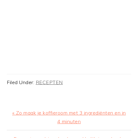
Filed Under:
RECEPTEN
Previous
« Zo maak je koffieroom met 3 ingrediënten en in
Post:
4 minuten