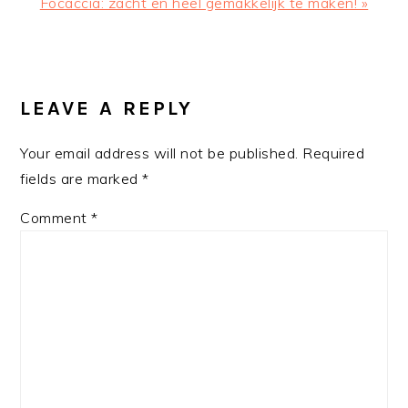
Next
Focaccia: zacht en heel gemakkelijk te maken! »
Post:
READER
INTERACTIONS
LEAVE A REPLY
Your email address will not be published.
Required
fields are marked
*
Comment
*