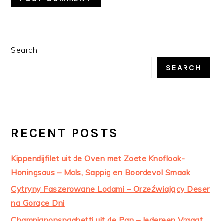
PRIMARY
Search
SIDEBAR
SEARCH
RECENT POSTS
Kippendijfilet uit de Oven met Zoete Knoflook-
Honingsaus – Mals, Sappig en Boordevol Smaak
Cytryny Faszerowane Lodami – Orzeźwiający Deser
na Gorące Dni
Champignonspaghetti uit de Pan – Iedereen Vraagt