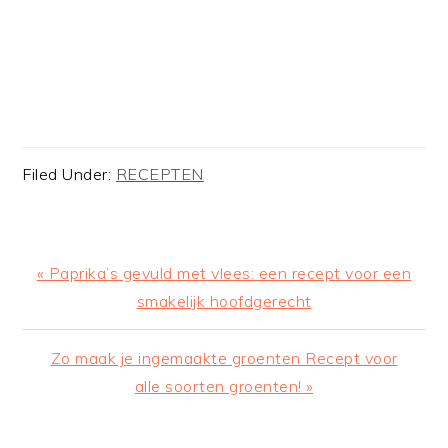
Filed Under:
RECEPTEN
Previous
« Paprika’s gevuld met vlees: een recept voor een
Post:
smakelijk hoofdgerecht
Next
Zo maak je ingemaakte groenten Recept voor
Post:
alle soorten groenten! »