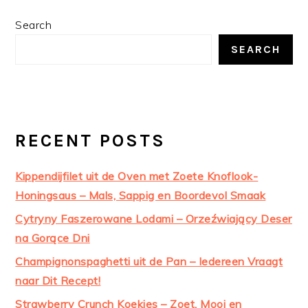
PRIMARY
Search
SIDEBAR
SEARCH
RECENT POSTS
Kippendijfilet uit de Oven met Zoete Knoflook-
Honingsaus – Mals, Sappig en Boordevol Smaak
Cytryny Faszerowane Lodami – Orzeźwiający Deser
na Gorące Dni
Champignonspaghetti uit de Pan – Iedereen Vraagt
naar Dit Recept!
Strawberry Crunch Koekjes – Zoet, Mooi en