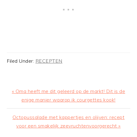
Filed Under:
RECEPTEN
Previous
« Oma heeft me dit geleerd op de markt! Dit is de
Post:
enige manier waarop ik courgettes kook!
Next
Octopussalade met kappertjes en olijven: recept
Post:
voor een smakelijk zeevruchtenvoorgerecht »