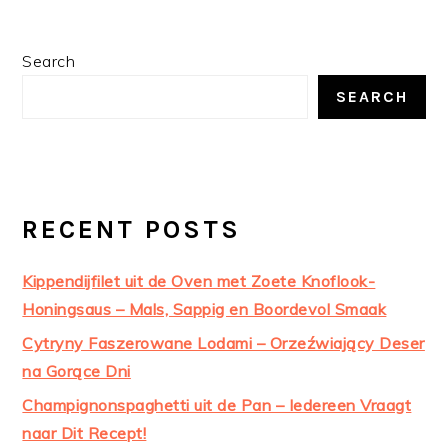
PRIMARY
Search
SIDEBAR
SEARCH
RECENT POSTS
Kippendijfilet uit de Oven met Zoete Knoflook-
Honingsaus – Mals, Sappig en Boordevol Smaak
Cytryny Faszerowane Lodami – Orzeźwiający Deser
na Gorące Dni
Champignonspaghetti uit de Pan – Iedereen Vraagt
naar Dit Recept!