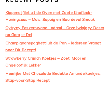
Kippendijfilet uit de Oven met Zoete Knoflook-
Honingsaus – Mals, Sappig en Boordevol Smaak
Cytryny Faszerowane Lodami – Orzeźwiający Deser
na Gorące Dni
Champignonspaghetti uit de Pan – Iedereen Vraagt
naar Dit Recept!
Strawberry Crunch Koekjes – Zoet, Mooi en
Ongelooflijk Lekker
Heerlijke Met Chocolade Bedekte Amandelkoekjes:
Stap-voor-Stap Recept