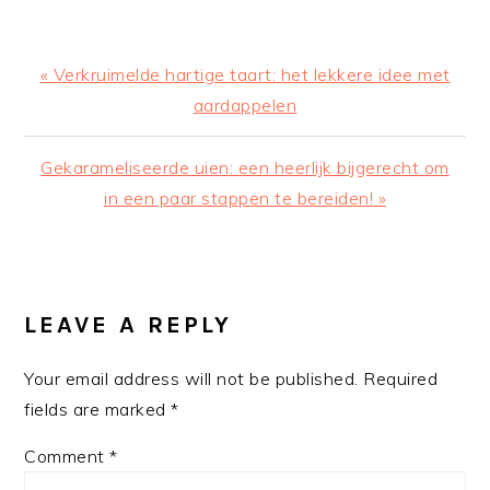
Previous
« Verkruimelde hartige taart: het lekkere idee met
Post:
aardappelen
Next
Gekarameliseerde uien: een heerlijk bijgerecht om
Post:
in een paar stappen te bereiden! »
READER
INTERACTIONS
LEAVE A REPLY
Your email address will not be published.
Required
fields are marked
*
Comment
*