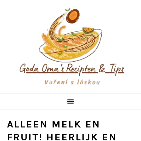
Skip
Skip
Skip
to
to
to
primary
main
primary
navigation
content
sidebar
ALLEEN MELK EN
FRUIT! HEERLIJK EN