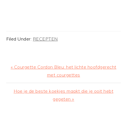
Filed Under:
RECEPTEN
Previous
« Courgette Cordon Bleu: het lichte hoofdgerecht
Post:
met courgettes
Next
Hoe je de beste koekjes maakt die je ooit hebt
Post:
gegeten »
READER