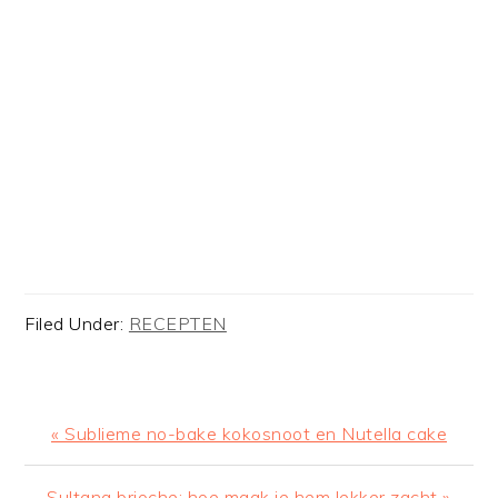
Filed Under:
RECEPTEN
Previous
« Sublieme no-bake kokosnoot en Nutella cake
Post:
Next
Sultana brioche: hoe maak je hem lekker zacht »