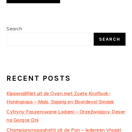
PRIMARY
Search
SIDEBAR
SEARCH
RECENT POSTS
Kippendijfilet uit de Oven met Zoete Knoflook-
Honingsaus – Mals, Sappig en Boordevol Smaak
Cytryny Faszerowane Lodami – Orzeźwiający Deser
na Gorące Dni
Champignonspaghetti uit de Pan – Iedereen Vraagt