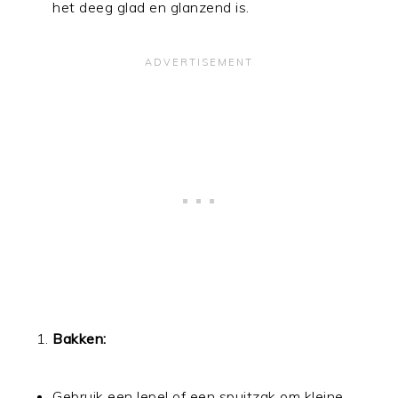
het deeg glad en glanzend is.
Bakken:
Gebruik een lepel of een spuitzak om kleine