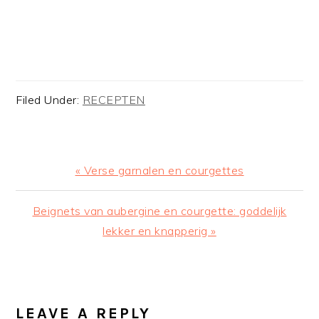
Filed Under:
RECEPTEN
Previous
« Verse garnalen en courgettes
Post:
Next
Beignets van aubergine en courgette: goddelijk
Post:
lekker en knapperig »
READER
INTERACTIONS
LEAVE A REPLY