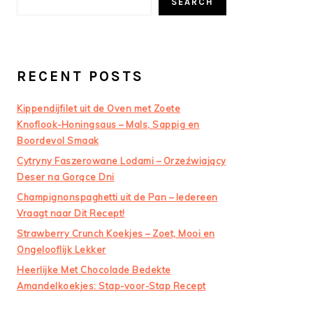
SEARCH
RECENT POSTS
Kippendijfilet uit de Oven met Zoete
Knoflook-Honingsaus – Mals, Sappig en
Boordevol Smaak
Cytryny Faszerowane Lodami – Orzeźwiający
Deser na Gorące Dni
Champignonspaghetti uit de Pan – Iedereen
Vraagt naar Dit Recept!
Strawberry Crunch Koekjes – Zoet, Mooi en
Ongelooflijk Lekker
Heerlijke Met Chocolade Bedekte
Amandelkoekjes: Stap-voor-Stap Recept