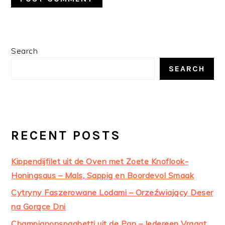
PRIMARY
Search
SIDEBAR
SEARCH
RECENT POSTS
Kippendijfilet uit de Oven met Zoete Knoflook-
Honingsaus – Mals, Sappig en Boordevol Smaak
Cytryny Faszerowane Lodami – Orzeźwiający Deser
na Gorące Dni
Champignonspaghetti uit de Pan – Iedereen Vraagt