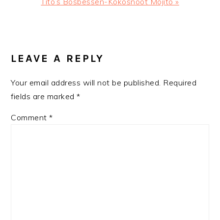
Next
Tito’s Bosbessen-Kokosnoot Mojito »
Post:
READER
INTERACTIONS
LEAVE A REPLY
Your email address will not be published.
Required
fields are marked
*
Comment
*