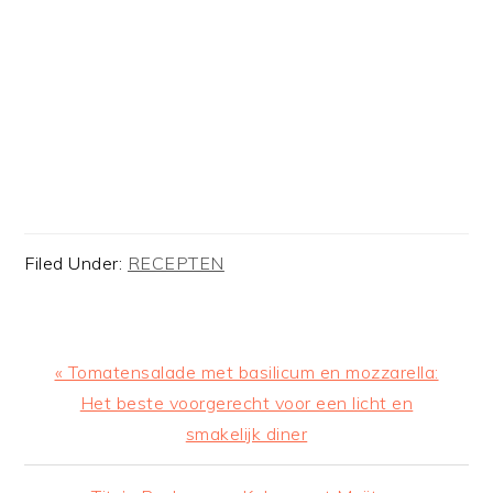
Filed Under:
RECEPTEN
Previous
« Tomatensalade met basilicum en mozzarella:
Post:
Het beste voorgerecht voor een licht en
smakelijk diner