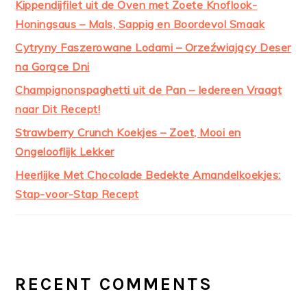
Kippendijfilet uit de Oven met Zoete Knoflook-
Honingsaus – Mals, Sappig en Boordevol Smaak
Cytryny Faszerowane Lodami – Orzeźwiający Deser
na Gorące Dni
Champignonspaghetti uit de Pan – Iedereen Vraagt
naar Dit Recept!
Strawberry Crunch Koekjes – Zoet, Mooi en
Ongelooflijk Lekker
Heerlijke Met Chocolade Bedekte Amandelkoekjes:
Stap-voor-Stap Recept
RECENT COMMENTS