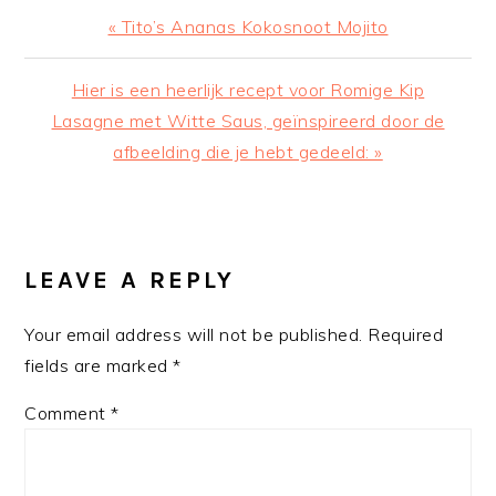
Previous
« Tito’s Ananas Kokosnoot Mojito
Post:
Next
Hier is een heerlijk recept voor Romige Kip
Post:
Lasagne met Witte Saus, geïnspireerd door de
afbeelding die je hebt gedeeld: »
READER
INTERACTIONS
LEAVE A REPLY
Your email address will not be published.
Required
fields are marked
*
Comment
*