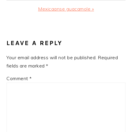
Post:
Next
Mexicaanse guacamole »
Post:
READER
INTERACTIONS
LEAVE A REPLY
Your email address will not be published.
Required
fields are marked
*
Comment
*