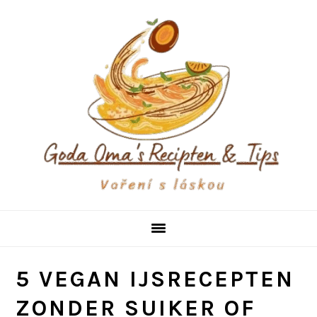
Skip
Skip
Skip
to
to
to
primary
main
primary
navigation
content
sidebar
5 VEGAN IJSRECEPTEN
ZONDER SUIKER OF