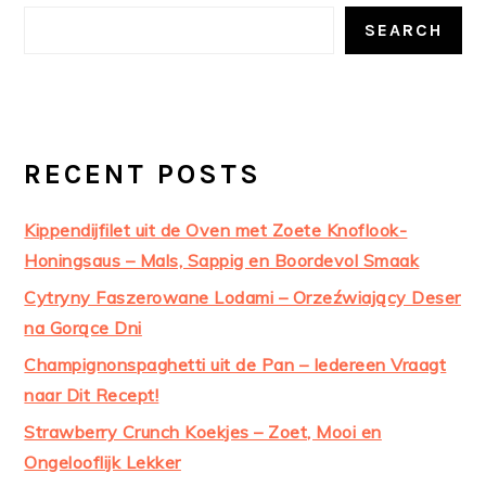
SIDEBAR
SEARCH
RECENT POSTS
Kippendijfilet uit de Oven met Zoete Knoflook-
Honingsaus – Mals, Sappig en Boordevol Smaak
Cytryny Faszerowane Lodami – Orzeźwiający Deser
na Gorące Dni
Champignonspaghetti uit de Pan – Iedereen Vraagt
naar Dit Recept!
Strawberry Crunch Koekjes – Zoet, Mooi en
Ongelooflijk Lekker