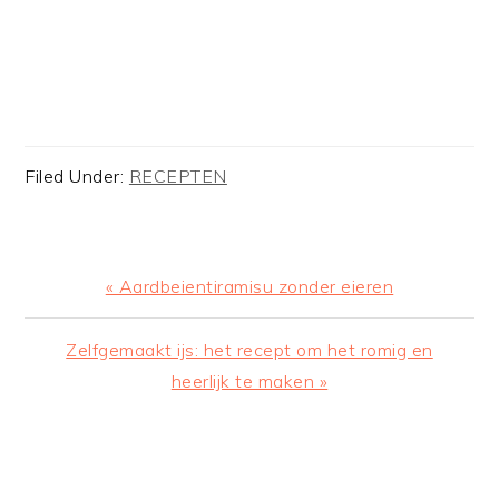
Filed Under:
RECEPTEN
Previous
« Aardbeientiramisu zonder eieren
Post:
Next
Zelfgemaakt ijs: het recept om het romig en
Post:
heerlijk te maken »
READER
INTERACTIONS