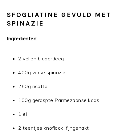
SFOGLIATINE GEVULD MET
SPINAZIE
Ingrediënten:
2 vellen bladerdeeg
400g verse spinazie
250g ricotta
100g geraspte Parmezaanse kaas
1 ei
2 teentjes knoflook, fijngehakt