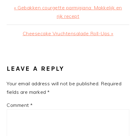
Previous
« Gebakken courgette parmigiana: Makkelijk en
Post:
rijk recept
Next
Cheesecake Vruchtensalade Roll-Ups »
Post:
READER
INTERACTIONS
LEAVE A REPLY
Your email address will not be published.
Required
fields are marked
*
Comment
*