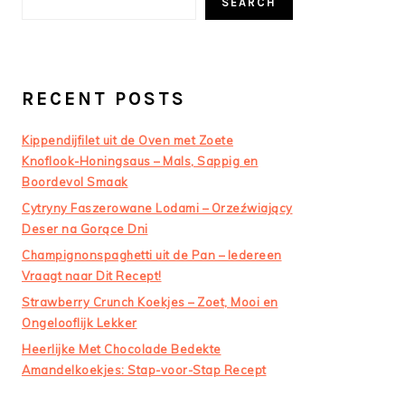
SEARCH
RECENT POSTS
Kippendijfilet uit de Oven met Zoete
Knoflook-Honingsaus – Mals, Sappig en
Boordevol Smaak
Cytryny Faszerowane Lodami – Orzeźwiający
Deser na Gorące Dni
Champignonspaghetti uit de Pan – Iedereen
Vraagt naar Dit Recept!
Strawberry Crunch Koekjes – Zoet, Mooi en
Ongelooflijk Lekker
Heerlijke Met Chocolade Bedekte
Amandelkoekjes: Stap-voor-Stap Recept