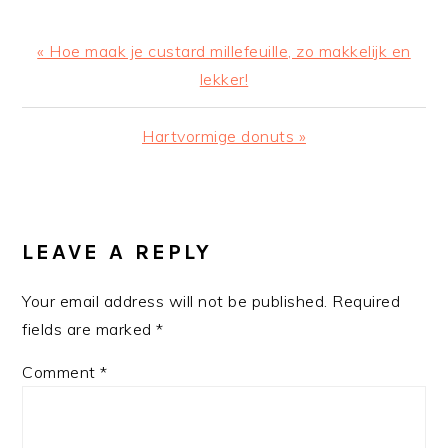
Previous
« Hoe maak je custard millefeuille, zo makkelijk en
Post:
lekker!
Next
Hartvormige donuts »
Post:
READER
INTERACTIONS
LEAVE A REPLY
Your email address will not be published.
Required
fields are marked
*
Comment
*