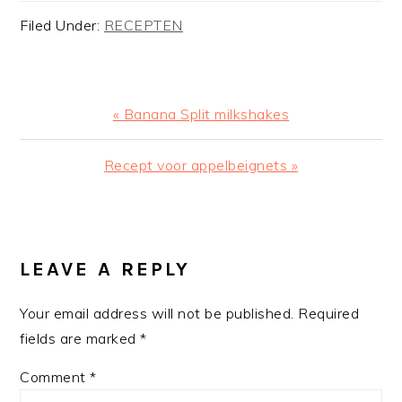
Filed Under:
RECEPTEN
Previous
« Banana Split milkshakes
Post:
Next
Recept voor appelbeignets »
Post:
READER
INTERACTIONS
LEAVE A REPLY
Your email address will not be published.
Required
fields are marked
*
Comment
*