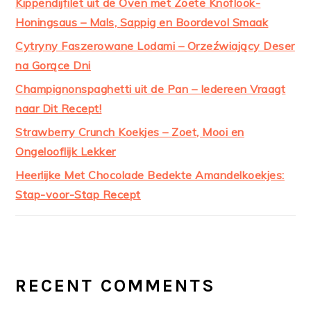
Kippendijfilet uit de Oven met Zoete Knoflook-
Honingsaus – Mals, Sappig en Boordevol Smaak
Cytryny Faszerowane Lodami – Orzeźwiający Deser
na Gorące Dni
Champignonspaghetti uit de Pan – Iedereen Vraagt
naar Dit Recept!
Strawberry Crunch Koekjes – Zoet, Mooi en
Ongelooflijk Lekker
Heerlijke Met Chocolade Bedekte Amandelkoekjes:
Stap-voor-Stap Recept
RECENT COMMENTS