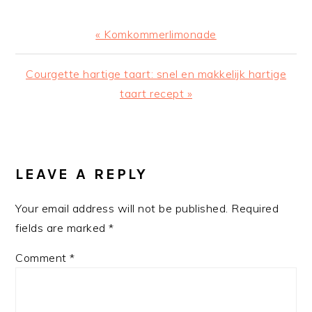
Previous
« Komkommerlimonade
Post:
Next
Courgette hartige taart: snel en makkelijk hartige
Post:
taart recept »
READER
INTERACTIONS
LEAVE A REPLY
Your email address will not be published.
Required
fields are marked
*
Comment
*