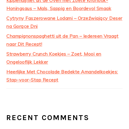
Kippendijfilet uit de Oven met Zoete Knoflook-
Honingsaus – Mals, Sappig en Boordevol Smaak
Cytryny Faszerowane Lodami – Orzeźwiający Deser
na Gorące Dni
Champignonspaghetti uit de Pan – Iedereen Vraagt
naar Dit Recept!
Strawberry Crunch Koekjes – Zoet, Mooi en
Ongelooflijk Lekker
Heerlijke Met Chocolade Bedekte Amandelkoekjes:
Stap-voor-Stap Recept
RECENT COMMENTS