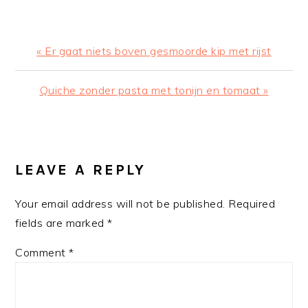
Previous
« Er gaat niets boven gesmoorde kip met rijst
Post:
Next
Quiche zonder pasta met tonijn en tomaat »
Post:
READER
INTERACTIONS
LEAVE A REPLY
Your email address will not be published.
Required
fields are marked
*
Comment
*