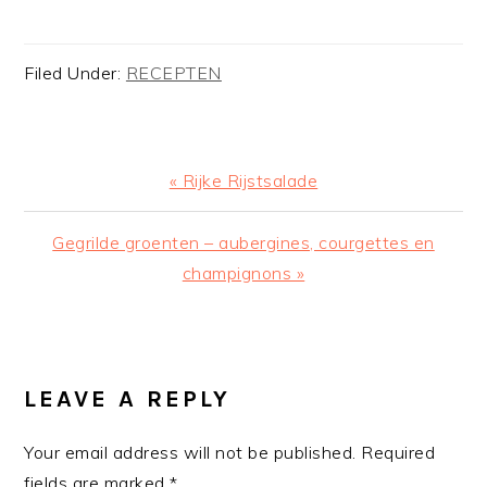
Filed Under:
RECEPTEN
Previous
« Rijke Rijstsalade
Post:
Next
Gegrilde groenten – aubergines, courgettes en
Post:
champignons »
READER
INTERACTIONS
LEAVE A REPLY
Your email address will not be published.
Required
fields are marked
*