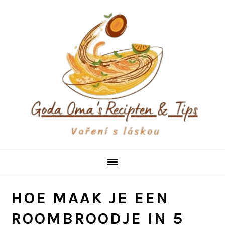
Skip
Skip
Skip
to
to
to
primary
main
primary
navigation
content
sidebar
HOE MAAK JE EEN
ROOMBROODJE IN 5