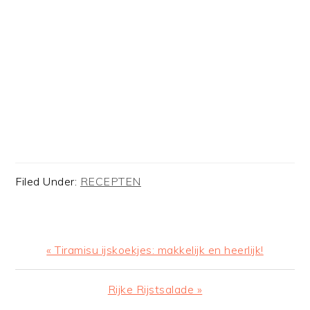
Filed Under:
RECEPTEN
Previous
« Tiramisu ijskoekjes: makkelijk en heerlijk!
Post:
Next
Rijke Rijstsalade »
Post: