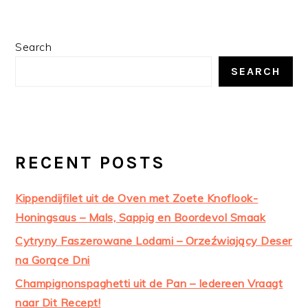
PRIMARY
Search
SIDEBAR
SEARCH
RECENT POSTS
Kippendijfilet uit de Oven met Zoete Knoflook-
Honingsaus – Mals, Sappig en Boordevol Smaak
Cytryny Faszerowane Lodami – Orzeźwiający Deser
na Gorące Dni
Champignonspaghetti uit de Pan – Iedereen Vraagt
naar Dit Recept!