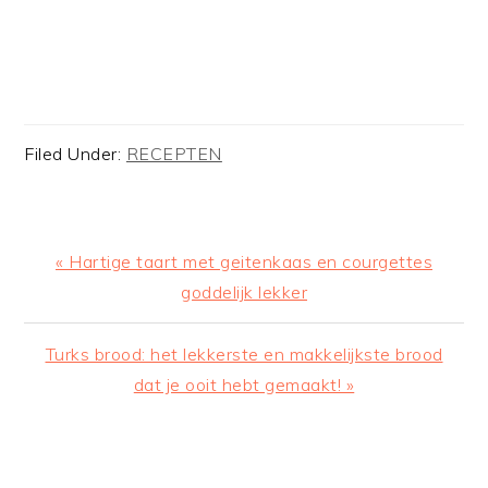
Filed Under:
RECEPTEN
Previous
« Hartige taart met geitenkaas en courgettes
Post:
goddelijk lekker
Next
Turks brood: het lekkerste en makkelijkste brood
Post:
dat je ooit hebt gemaakt! »
READER