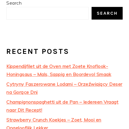
PRIMARY
Search
SIDEBAR
SEARCH
RECENT POSTS
Kippendijfilet uit de Oven met Zoete Knoflook-
Honingsaus – Mals, Sappig en Boordevol Smaak
Cytryny Faszerowane Lodami – Orzeźwiający Deser
na Gorące Dni
Champignonspaghetti uit de Pan – Iedereen Vraagt
naar Dit Recept!
Strawberry Crunch Koekjes – Zoet, Mooi en
Ongelooflijk Lekker