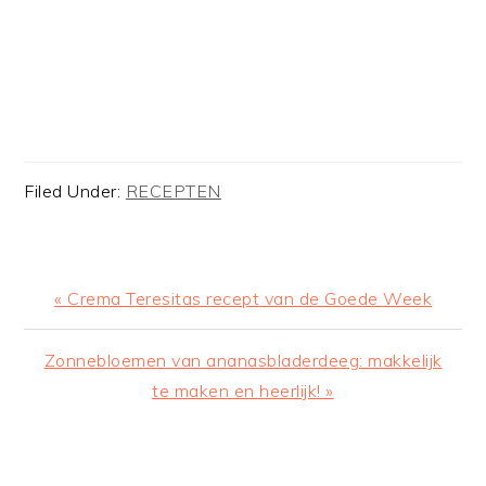
Filed Under:
RECEPTEN
Previous
« Crema Teresitas recept van de Goede Week
Post:
Next
Zonnebloemen van ananasbladerdeeg: makkelijk
Post:
te maken en heerlijk! »
READER