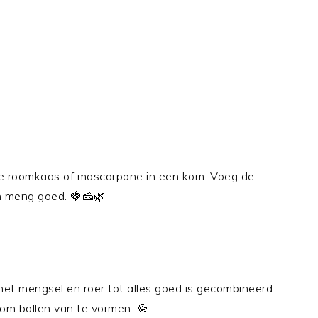
e roomkaas of mascarpone in een kom. Voeg de
en meng goed. 🍓🧀🌿
et mengsel en roer tot alles goed is gecombineerd.
om ballen van te vormen. 🍪