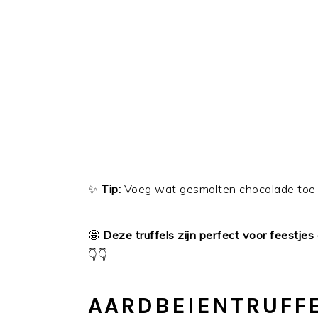
✨
Tip:
Voeg wat gesmolten chocolade toe v
🤩
Deze truffels zijn perfect voor feestje
👇👇
AARDBEIENTRUFF