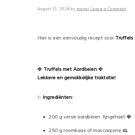
August 11, 2024
by
maner
Leave a Comment
Hier is een eenvoudig recept voor
Truffels
🍓
Truffels met Aardbeien
🍓
Lekkere en gemakkelijke traktatie!
✨
Ingrediënten:
200 g verse aardbeien, fijngehakt 🍓
250 g roomkaas of mascarpone 🧀