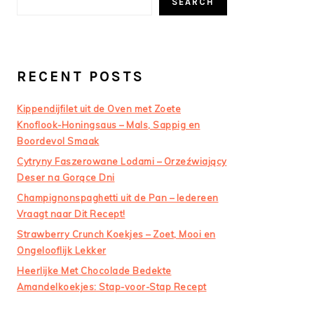
SEARCH
RECENT POSTS
Kippendijfilet uit de Oven met Zoete
Knoflook-Honingsaus – Mals, Sappig en
Boordevol Smaak
Cytryny Faszerowane Lodami – Orzeźwiający
Deser na Gorące Dni
Champignonspaghetti uit de Pan – Iedereen
Vraagt naar Dit Recept!
Strawberry Crunch Koekjes – Zoet, Mooi en
Ongelooflijk Lekker
Heerlijke Met Chocolade Bedekte
Amandelkoekjes: Stap-voor-Stap Recept