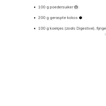
100 g poedersuiker 🎂
200 g geraspte kokos 🥥
100 g koekjes (zoals Digestive), fijng