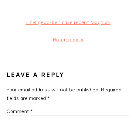
Previous
« Zelfgebakken cake recept Magnum
Post:
Next
Botercrème »
Post:
READER
INTERACTIONS
LEAVE A REPLY
Your email address will not be published.
Required
fields are marked
*
Comment
*