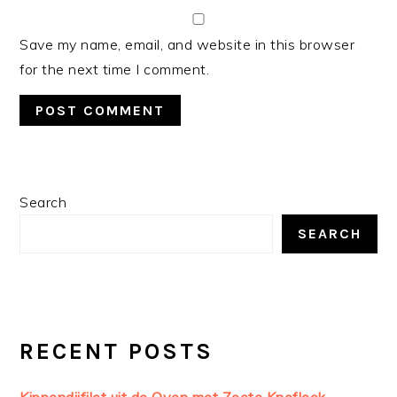
Save my name, email, and website in this browser
for the next time I comment.
PRIMARY
Search
SIDEBAR
SEARCH
RECENT POSTS
Kippendijfilet uit de Oven met Zoete Knoflook-