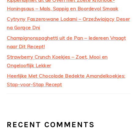
Honingsaus – Mals, Sappig en Boordevol Smaak
Cytryny Faszerowane Lodami – Orzeźwiający Deser
na Gorące Dni
Champignonspaghetti uit de Pan – Iedereen Vraagt
naar Dit Recept!
Strawberry Crunch Koekjes – Zoet, Mooi en
Ongelooflijk Lekker
Heerlijke Met Chocolade Bedekte Amandelkoekjes:
Stap-voor-Stap Recept
RECENT COMMENTS