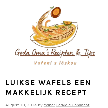
Skip
Skip
Skip
to
to
to
primary
main
primary
navigation
content
sidebar
LUIKSE WAFELS EEN
MAKKELIJK RECEPT
August 18, 2024
by
maner
Leave a Comment