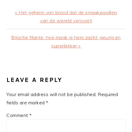
Previous
« Het geheim van brood dat de smaakpapillen
Post:
van de wereld verovert
Next
Brioche filante: hoe maak je hem zacht, geurig en
Post:
superlekker »
READER
INTERACTIONS
LEAVE A REPLY
Your email address will not be published.
Required
fields are marked
*
Comment
*