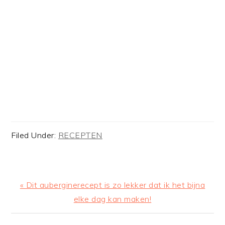
Filed Under:
RECEPTEN
Previous
« Dit auberginerecept is zo lekker dat ik het bijna
Post:
elke dag kan maken!