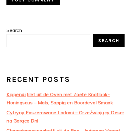
PRIMARY
Search
SIDEBAR
SEARCH
RECENT POSTS
Kippendijfilet uit de Oven met Zoete Knoflook-
Honingsaus – Mals, Sappig en Boordevol Smaak
Cytryny Faszerowane Lodami – Orzeźwiający Deser
na Gorące Dni
Champignonspaghetti uit de Pan – Iedereen Vraagt