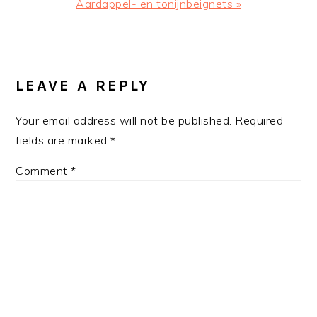
Next
Aardappel- en tonijnbeignets »
Post:
READER
INTERACTIONS
LEAVE A REPLY
Your email address will not be published.
Required
fields are marked
*
Comment
*