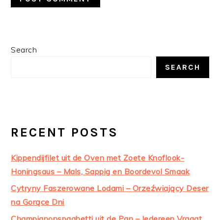
PRIMARY
Search
SIDEBAR
SEARCH
RECENT POSTS
Kippendijfilet uit de Oven met Zoete Knoflook-
Honingsaus – Mals, Sappig en Boordevol Smaak
Cytryny Faszerowane Lodami – Orzeźwiający Deser
na Gorące Dni
Champignonspaghetti uit de Pan – Iedereen Vraagt