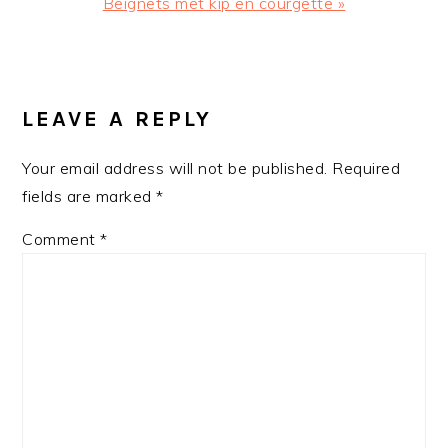
Next
Beignets met kip en courgette »
Post:
READER
INTERACTIONS
LEAVE A REPLY
Your email address will not be published.
Required
fields are marked
*
Comment
*