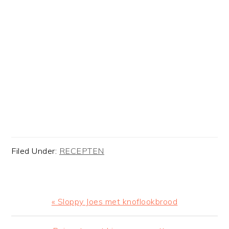
Filed Under:
RECEPTEN
Previous
« Sloppy Joes met knoflookbrood
Post: