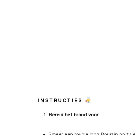
INSTRUCTIES
Bereid het brood voor:
Smeer een royale laag Boursin op twe