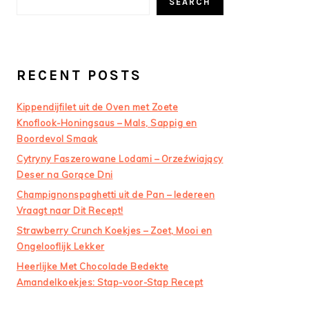
SEARCH
RECENT POSTS
Kippendijfilet uit de Oven met Zoete
Knoflook-Honingsaus – Mals, Sappig en
Boordevol Smaak
Cytryny Faszerowane Lodami – Orzeźwiający
Deser na Gorące Dni
Champignonspaghetti uit de Pan – Iedereen
Vraagt naar Dit Recept!
Strawberry Crunch Koekjes – Zoet, Mooi en
Ongelooflijk Lekker
Heerlijke Met Chocolade Bedekte
Amandelkoekjes: Stap-voor-Stap Recept