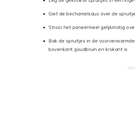
Leg de gekookte spruitjes in een inge
Giet de bechamelsaus over de spruitjes
Strooi het paneermeel gelijkmatig ove
Bak de spruitjes in de voorverwarmd
bovenkant goudbruin en krokant is.