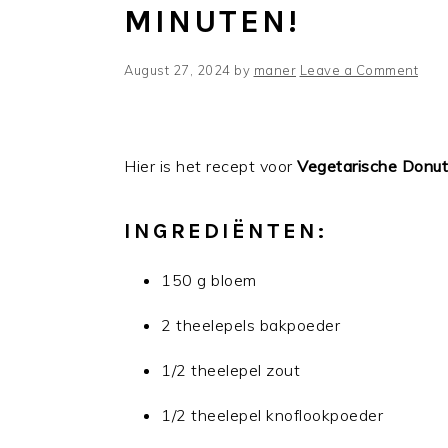
MINUTEN!
August 27, 2024
by
maner
Leave a Comment
Hier is het recept voor
Vegetarische Donuts
INGREDIËNTEN:
150 g bloem
2 theelepels bakpoeder
1/2 theelepel zout
1/2 theelepel knoflookpoeder