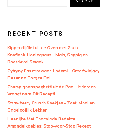
SEARCH
RECENT POSTS
Kippendijfilet uit de Oven met Zoete
Knoflook-Honingsaus – Mals, Sappig en
Boordevol Smaak
Cytryny Faszerowane Lodami – Orzeźwiający
Deser na Gorące Dni
Champignonspaghetti uit de Pan – Iedereen
Vraagt naar Dit Recept!
Strawberry Crunch Koekjes – Zoet, Mooi en
Ongelooflijk Lekker
Heerlijke Met Chocolade Bedekte
Amandelkoekjes: Stap-voor-Stap Recept