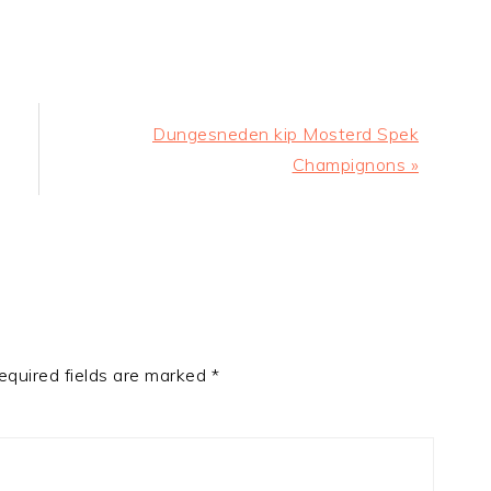
Next
Dungesneden kip Mosterd Spek
Post:
Champignons »
equired fields are marked
*