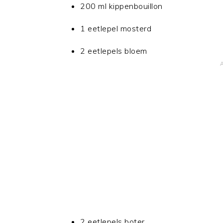
200 ml kippenbouillon
1 eetlepel mosterd
2 eetlepels bloem
2 eetlepels boter