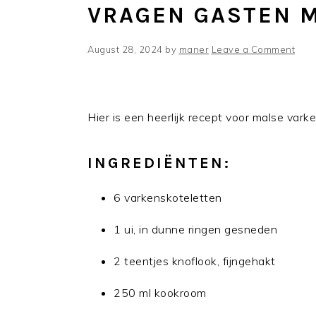
VRAGEN GASTEN M
August 28, 2024
by
maner
Leave a Comment
Hier is een heerlijk recept voor malse vark
INGREDIËNTEN:
6 varkenskoteletten
1 ui, in dunne ringen gesneden
2 teentjes knoflook, fijngehakt
250 ml kookroom