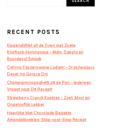
SEARCH
RECENT POSTS
Kippendijfilet uit de Oven met Zoete
Knoflook-Honingsaus – Mals, Sappig en
Boordevol Smaak
Cytryny Faszerowane Lodami – Orzeźwiający
Deser na Gorące Dni
Champignonspaghetti uit de Pan – Iedereen
Vraagt naar Dit Recept!
Strawberry Crunch Koekjes – Zoet, Mooi en
Ongelooflijk Lekker
Heerlijke Met Chocolade Bedekte
Amandelkoekjes: Stap-voor-Stap Recept