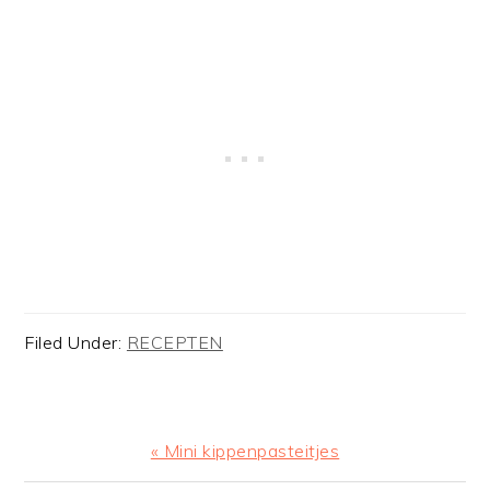
Filed Under:
RECEPTEN
Previous
« Mini kippenpasteitjes
Post: