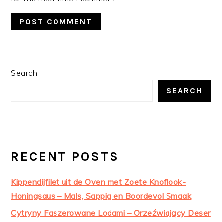
PRIMARY
Search
SIDEBAR
SEARCH
RECENT POSTS
Kippendijfilet uit de Oven met Zoete Knoflook-
Honingsaus – Mals, Sappig en Boordevol Smaak
Cytryny Faszerowane Lodami – Orzeźwiający Deser