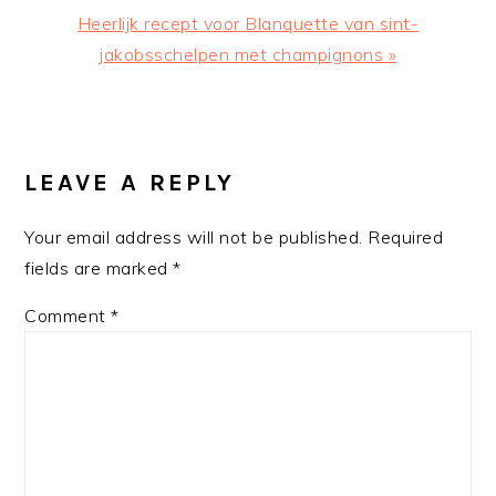
Next
Heerlijk recept voor Blanquette van sint-
Post:
jakobsschelpen met champignons »
READER
INTERACTIONS
LEAVE A REPLY
Your email address will not be published.
Required
fields are marked
*
Comment
*