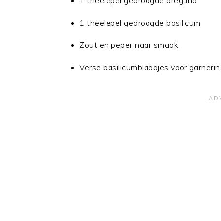
1 theelepel gedroogde oregano
1 theelepel gedroogde basilicum
Zout en peper naar smaak
Verse basilicumblaadjes voor garnerin