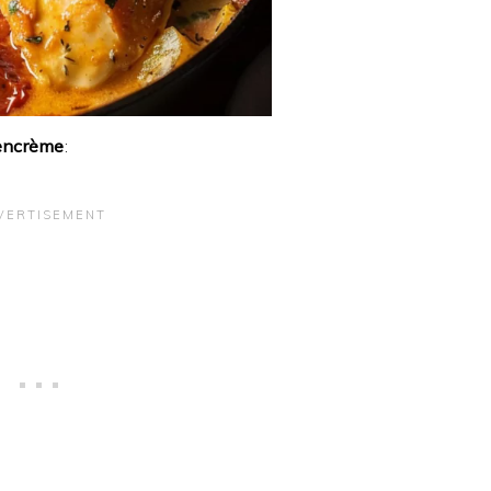
tencrème
: