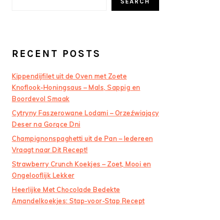
SEARCH
RECENT POSTS
Kippendijfilet uit de Oven met Zoete
Knoflook-Honingsaus – Mals, Sappig en
Boordevol Smaak
Cytryny Faszerowane Lodami – Orzeźwiający
Deser na Gorące Dni
Champignonspaghetti uit de Pan – Iedereen
Vraagt naar Dit Recept!
Strawberry Crunch Koekjes – Zoet, Mooi en
Ongelooflijk Lekker
Heerlijke Met Chocolade Bedekte
Amandelkoekjes: Stap-voor-Stap Recept