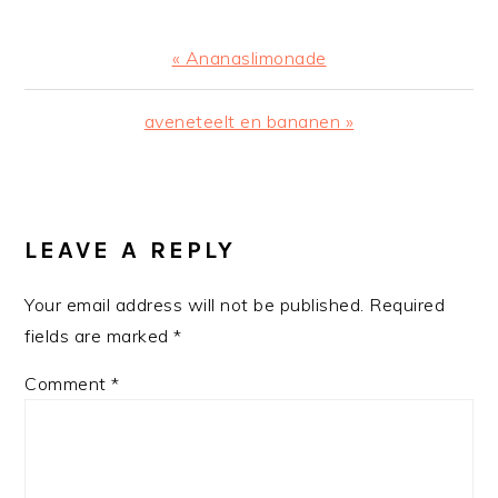
Previous
« Ananaslimonade
Post:
Next
aveneteelt en bananen »
Post:
READER
INTERACTIONS
LEAVE A REPLY
Your email address will not be published.
Required
fields are marked
*
Comment
*