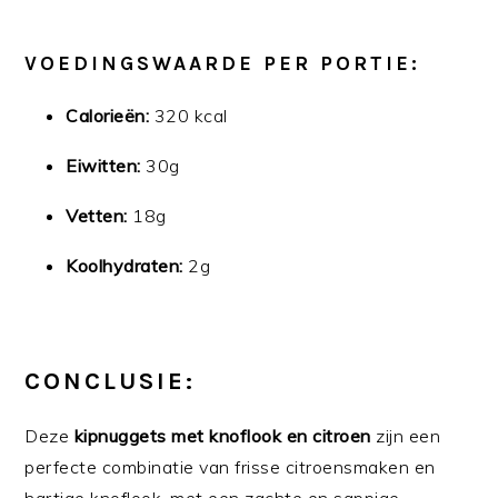
VOEDINGSWAARDE PER PORTIE:
Calorieën:
320 kcal
Eiwitten:
30g
Vetten:
18g
Koolhydraten:
2g
CONCLUSIE:
Deze
kipnuggets met knoflook en citroen
zijn een
perfecte combinatie van frisse citroensmaken en
hartige knoflook, met een zachte en sappige