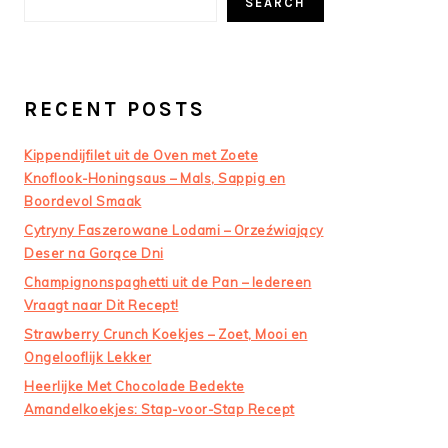
SEARCH
RECENT POSTS
Kippendijfilet uit de Oven met Zoete
Knoflook-Honingsaus – Mals, Sappig en
Boordevol Smaak
Cytryny Faszerowane Lodami – Orzeźwiający
Deser na Gorące Dni
Champignonspaghetti uit de Pan – Iedereen
Vraagt naar Dit Recept!
Strawberry Crunch Koekjes – Zoet, Mooi en
Ongelooflijk Lekker
Heerlijke Met Chocolade Bedekte
Amandelkoekjes: Stap-voor-Stap Recept